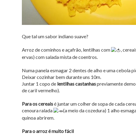
Que tal um sabor indiano suave?
Arroz de cominhos e açafrão, lentilhas com
, cerea
ervas) com salada mista de coentros.
Numa panela esmagar 2 dentes de alho e uma cebola pic
Deixar cozinhar bem durante uns 10m.
Juntar 1 copo de
lentilhas castanhas
previamente demolh
de caril vermelho).
Para os cereais
é juntar um colher de sopa de cada cere
cenoura ralada
(a meio da cozedura) 1 alho esmagad
quinoa abrirem.
Para o arroz é muito fácil