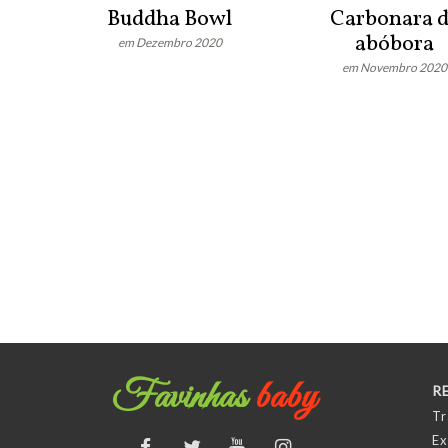
Buddha Bowl
Carbonara 
abóbora
em Dezembro 2020
em Novembro 2020
Favinhas
baby
R
Tr
Ex