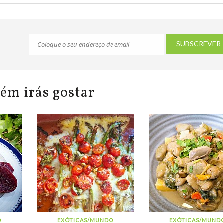
ém irás gostar
Favinhas Baby
atualização de status móvel
O
EXÓTICAS/MUNDO
EXÓTICAS/MUND