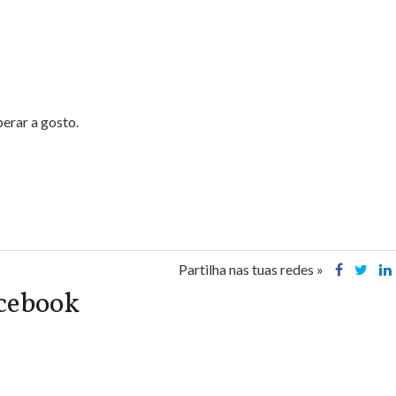
erar a gosto.
Partilha nas tuas redes »
acebook