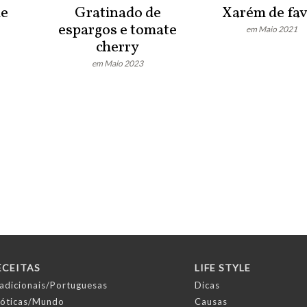
de
Gratinado de
Xarém de fa
espargos e tomate
em Maio 2021
cherry
Desafio aceite!
Vamos a isso?
em Maio 2023
Publicado:
Há muito tempo atrás
ECEITAS
LIFE STYLE
adicionais/Portuguesas
Dicas
óticas/Mundo
Causas