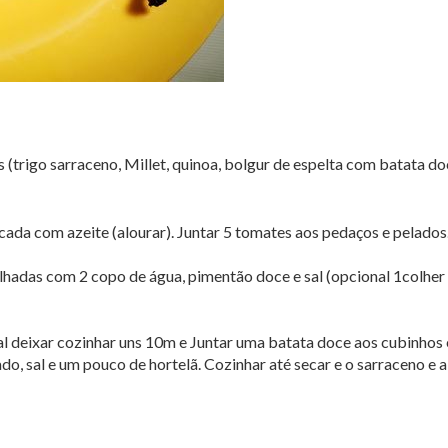
is (trigo sarraceno, Millet, quinoa, bolgur de espelta com batata do
ada com azeite (alourar). Juntar 5 tomates aos pedaços e pelados
adas com 2 copo de água, pimentão doce e sal (opcional 1colher
al deixar cozinhar uns 10m e Juntar uma batata doce aos cubinhos
o, sal e um pouco de hortelã. Cozinhar até secar e o sarraceno e a