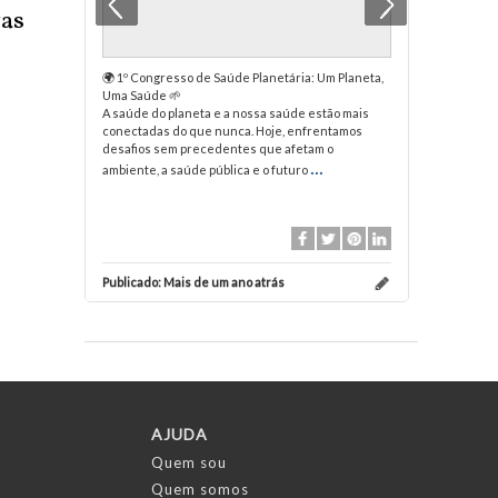
vas
🌍 1º Congresso de Saúde Planetária: Um Planeta,
Pensavam 
Uma Saúde 🌱
voltou?
A saúde do planeta e a nossa saúde estão mais
Com mais c
conectadas do que nunca. Hoje, enfrentamos
Nova recei
desafios sem precedentes que afetam o
...
ambiente, a saúde pública e o futuro
2 Gosto
Publicado:
Mais de um ano atrás
Publicado:
AJUDA
Quem sou
Quem somos