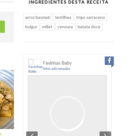
INGREDIENTES DESTA RECEITA
arroz basmati
lentilhas
trigo sarraceno
bolgur
millet
cenoura
batata doce
Favinhas Baby
fotos adicionadas
f
O