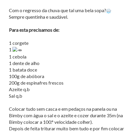
Com o regresso da chuva que tal uma bela sopa?
Sempre quentinha e saudável.
Para esta precisamos de:
1 corgete
1
1 cebola
1 dente de alho
1 batata doce
100g de abóbora
200g de espinafres frescos
Azeite q.b
Sal q.b
Colocar tudo sem casca e em pedaços na panela ou na
Bimby com água o sal e o azeite e cozer durante 35m (na
Bimby colocar a 100.° velocidade colher).
Depois de feita triturar muito bem tudo e por fim colocar