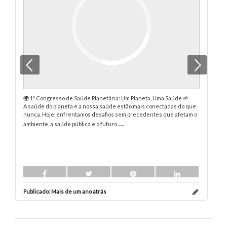
🌍 1º Congresso de Saúde Planetária: Um Planeta, Uma Saúde 🌱
Pe
A saúde do planeta e a nossa saúde estão mais conectadas do que
Co
nunca. Hoje, enfrentamos desafios sem precedentes que afetam o
No
...
ambiente, a saúde pública e o futuro
Publicado:
Mais de um ano atrás
Pu