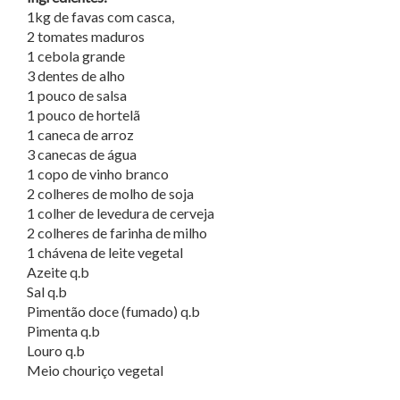
1kg de favas com casca,
2 tomates maduros
1 cebola grande
3 dentes de alho
1 pouco de salsa
1 pouco de hortelã
1 caneca de arroz
3 canecas de água
1 copo de vinho branco
2 colheres de molho de soja
1 colher de levedura de cerveja
2 colheres de farinha de milho
1 chávena de leite vegetal
Azeite q.b
Sal q.b
Pimentão doce (fumado) q.b
Pimenta q.b
Louro q.b
Meio chouriço vegetal