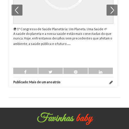
🌍 1º Congresso de Saúde Planetária: Um Planeta, Uma Saúde 🌱
Pe
A saúde do planeta e a nossa saúde estão mais conectadas do que
Co
nunca. Hoje, enfrentamos desafios sem precedentes que afetam o
No
...
ambiente, a saúde pública e o futuro
Publicado:
Mais de um ano atrás
Pu
Favinhas
baby