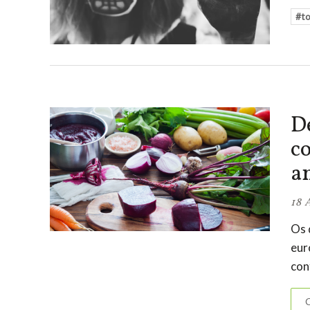
#t
D
c
a
18 
Os 
eur
con
C