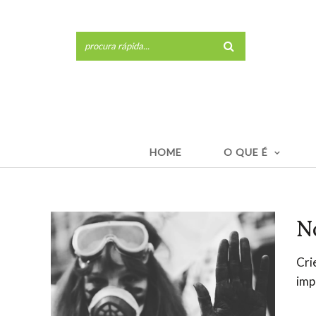
HOME
O QUE É
N
Cri
imp