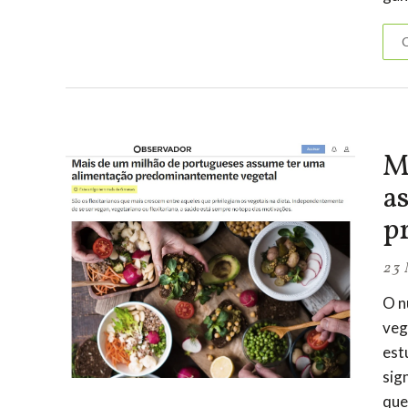
C
M
a
p
23 
O n
veg
est
sig
que