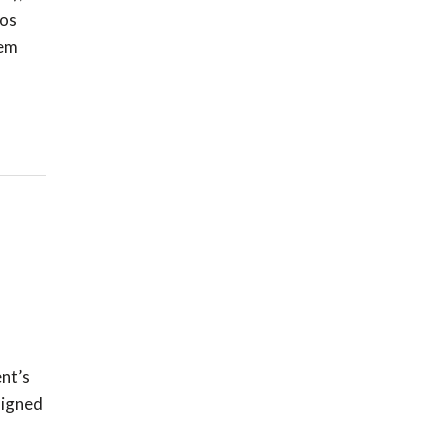
 os
mem
nt’s
signed