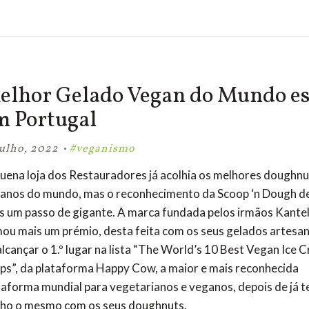
Favinhas Baby
atualização de status móvel
elhor Gelado Vegan do Mundo es
m Portugal
·
Julho, 2022
#veganismo
uena loja dos Restauradores já acolhia os melhores doughnu
anos do mundo, mas o reconhecimento da Scoop ‘n Dough d
s um passo de gigante. A marca fundada pelos irmãos Kantel
ou mais um prémio, desta feita com os seus gelados artesan
alcançar o 1.º lugar na lista “The World’s 10 Best Vegan Ice 
Desafio aceite!
ps”, da plataforma Happy Cow, a maior e mais reconhecida
Vamos a isso?
taforma mundial para vegetarianos e veganos, depois de já t
ho o mesmo com os seus doughnuts.