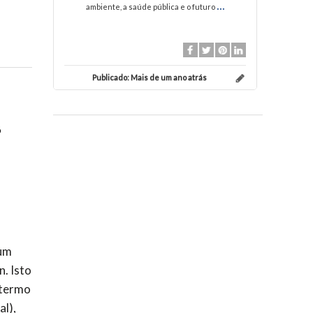
...
ambiente, a saúde pública e o futuro
Publicado:
Mais de um ano atrás
Pu
s
 um
. Isto
 termo
l),