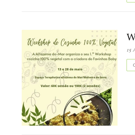
W
15 
C