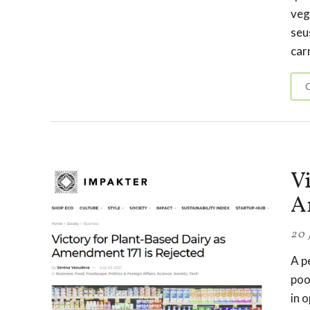
veg
seu
car
C
Vi
A
20 
A p
poo
in 