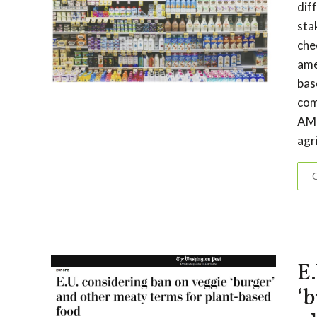
dif
sta
che
ame
bas
com
AM1
agr
C
E.
‘