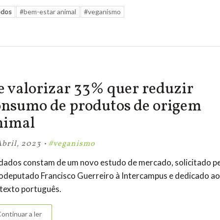
odos
#bem-estar animal
#veganismo
e valorizar 33% quer reduzir
onsumo de produtos de origem
nimal
·
Abril, 2023
#veganismo
dados constam de um novo estudo de mercado, solicitado p
odeputado Francisco Guerreiro à Intercampus e dedicado ao
texto português.
ontinuar a ler