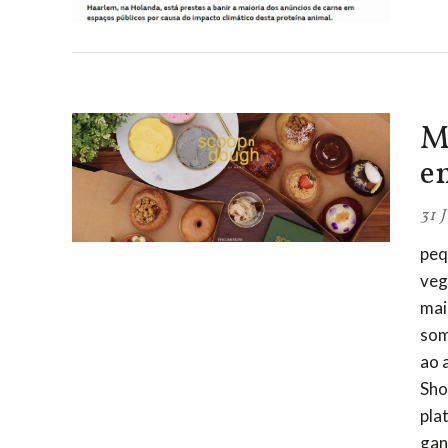
M
e
31 
peq
veg
mai
som
ao 
Sho
pla
gan