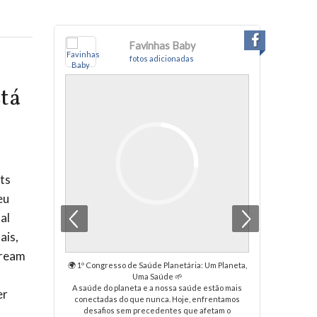
Favinhas Baby
fotos adicionadas
tá
ts
eu
al
ais,
Cream
🌍 1º Congresso de Saúde Planetária: Um Planeta,
Pensavam
Uma Saúde 🌱
A saúde do planeta e a nossa saúde estão mais
er
conectadas do que nunca. Hoje, enfrentamos
Nova r
desafios sem precedentes que afetam o