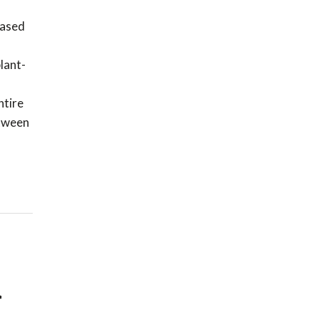
based
lant-
ntire
etween
r