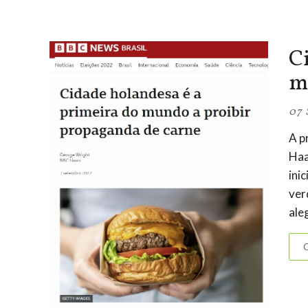
C
m
07 
A p
Haa
ini
ver
ale
C