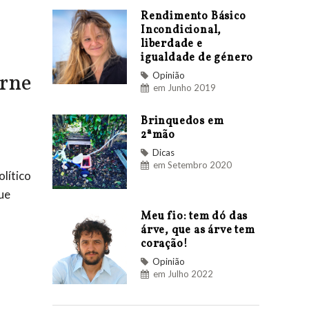
Rendimento Básico
Incondicional,
liberdade e
igualdade de género
arne
Opinião
em Junho 2019
Brinquedos em
2ªmão
Dicas
em Setembro 2020
olítico
ue
Meu fio: tem dó das
árve, que as árve tem
coração!
Opinião
em Julho 2022