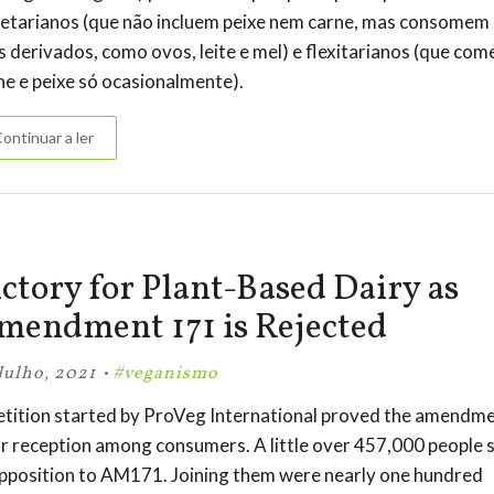
etarianos (que não incluem peixe nem carne, mas consomem
s derivados, como ovos, leite e mel) e flexitarianos (que co
ne e peixe só ocasionalmente).
ontinuar a ler
ctory for Plant-Based Dairy as
mendment 171 is Rejected
·
Julho, 2021
#veganismo
etition started by ProVeg International proved the amendme
r reception among consumers. A little over 457,000 people 
opposition to AM171. Joining them were nearly one hundred