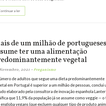
ontinuar a ler
Publicado:
Há muito tempo atrás
ais de um milhão de portuguese
ssume ter uma alimentação
redominantemente vegetal
·
Novembro, 2021
#veganismo
úmero de adultos que segue uma dieta predominantemente
etal em Portugal é superior a um milhão de pessoas, conclui
udo elaborado pela consultora de inovação espanhola Lantern
nifica que 11,9% da população já se assume como veggie — o
 engloba vegans (que excluem qualquer tipo de produto anima