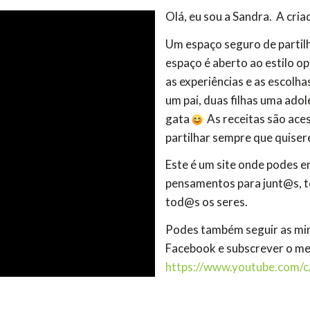
Olá, eu sou a Sandra. A cri
Um espaço seguro de partil
espaço é aberto ao estilo o
as experiências e as escolh
um pai, duas filhas uma ado
gata
As receitas são aces
partilhar sempre que quisere
Este é um site onde podes en
pensamentos para junt@s, t
tod@s os seres.
Podes também seguir as minh
Facebook e subscrever o me
https://www.youtube.com/c