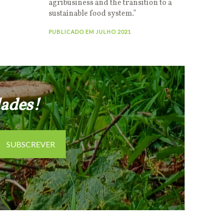
agribusiness and the transition to a
sustainable food system.”
PUBLICADO EM JULHO 2021
dades!