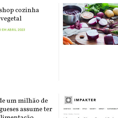
hop cozinha
vegetal
 EM ABRIL 2023
de um milhão de
gueses assume ter
limentação