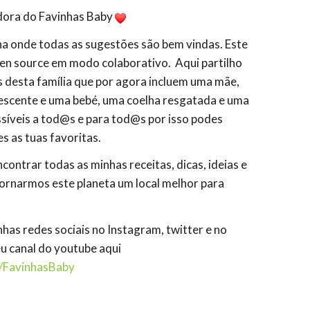
adora do Favinhas Baby
ha onde todas as sugestões são bem vindas. Este
pen source em modo colaborativo. Aqui partilho
as desta família que por agora incluem uma mãe,
lescente e uma bebé, uma coelha resgatada e uma
síveis a tod@s e para tod@s por isso podes
s as tuas favoritas.
contrar todas as minhas receitas, dicas, ideias e
ornarmos este planeta um local melhor para
as redes sociais no Instagram, twitter e no
u canal do youtube aqui
/
FavinhasBaby