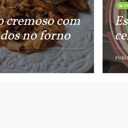
EX
co cremoso com
Es
dos no forno
ce
PUBL