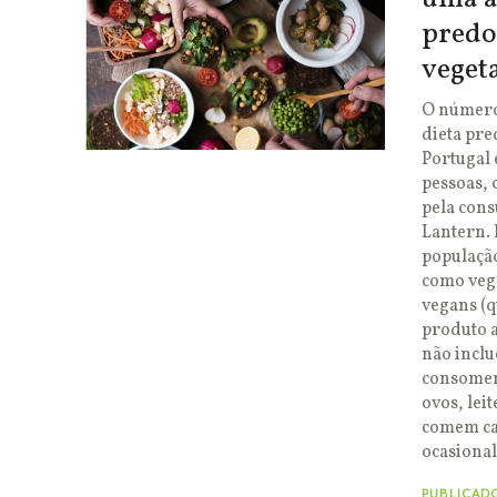
pred
veget
O número
dieta pr
Portugal 
pessoas, 
pela cons
Lantern. 
população
como veg
vegans (q
produto a
não incl
consomem
ovos, leit
comem ca
ocasiona
PUBLICAD