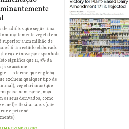
ominantemente
al
 de adultos que segue uma
edominantemente vegetal em
é superior a um milhão de
conclui um estudo elaborado
ultora de inovação espanhola
Isto significa que 11,9% da
 já se assume
gie — o termo que engloba
ue excluem qualquer tipo de
nimal), vegetarianos (que
uem peixe nem carne, mas
 os seus derivados, como
e e mel) e flexitarianos (que
rne e peixe só
lmente).
O EM NOVEMBRO 2021