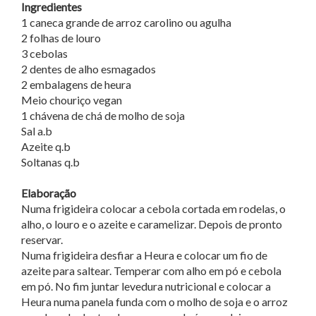
Ingredientes
1 caneca grande de arroz carolino ou agulha
2 folhas de louro
3 cebolas
2 dentes de alho esmagados
2 embalagens de heura
Meio chouriço vegan
1 chávena de chá de molho de soja
Sal a.b
Azeite q.b
Soltanas q.b
Elaboração
Numa frigideira colocar a cebola cortada em rodelas, o
alho, o louro e o azeite e caramelizar. Depois de pronto
reservar.
Numa frigideira desfiar a Heura e colocar um fio de
azeite para saltear. Temperar com alho em pó e cebola
em pó. No fim juntar levedura nutricional e colocar a
Heura numa panela funda com o molho de soja e o arroz