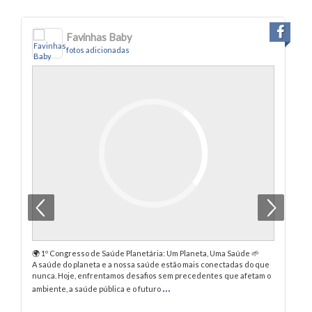
Favinhas Baby
fotos adicionadas
🌍 1º Congresso de Saúde Planetária: Um Planeta, Uma Saúde 🌱
Pe
A saúde do planeta e a nossa saúde estão mais conectadas do que
Co
nunca. Hoje, enfrentamos desafios sem precedentes que afetam o
No
...
ambiente, a saúde pública e o futuro