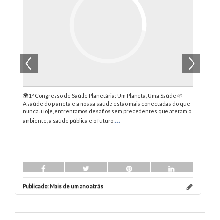
🌍 1º Congresso de Saúde Planetária: Um Planeta, Uma Saúde 🌱
Pe
A saúde do planeta e a nossa saúde estão mais conectadas do que
Co
nunca. Hoje, enfrentamos desafios sem precedentes que afetam o
No
...
ambiente, a saúde pública e o futuro
Publicado:
Mais de um ano atrás
Pu