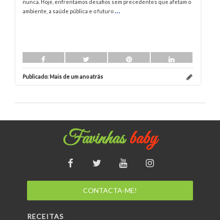
nunca. Hoje, enfrentamos desafios sem precedentes que afetam o
No
...
ambiente, a saúde pública e o futuro
Publicado:
Mais de um ano atrás
Pu
Favinhas
baby
CONTACTA-ME!
RECEITAS