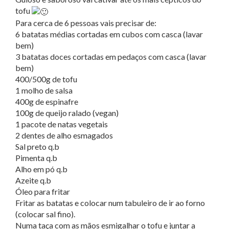
tofu
Para cerca de 6 pessoas vais precisar de:
6 batatas médias cortadas em cubos com casca (lavar
bem)
3 batatas doces cortadas em pedaços com casca (lavar
bem)
400/500g de tofu
1 molho de salsa
400g de espinafre
100g de queijo ralado (vegan)
1 pacote de natas vegetais
2 dentes de alho esmagados
Sal preto q.b
Pimenta q.b
Alho em pó q.b
Azeite q.b
Óleo para fritar
Fritar as batatas e colocar num tabuleiro de ir ao forno
(colocar sal fino).
Numa taça com as mãos esmigalhar o tofu e juntar a