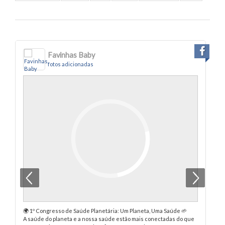
Favinhas Baby
fotos adicionadas
🌍 1º Congresso de Saúde Planetária: Um Planeta, Uma Saúde 🌱
Pe
A saúde do planeta e a nossa saúde estão mais conectadas do que
Co