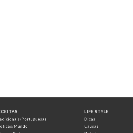
Desafio aceite!
Vamos a isso?
Publicado:
Há muito tempo atrás
ECEITAS
LIFE STYLE
adicionais/Portuguesas
Dicas
óticas/Mundo
Causas