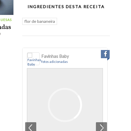
INGREDIENTES DESTA RECEITA
GUESAS
flor de bananeira
adas
0
Favinhas Baby
fotos adicionadas
f