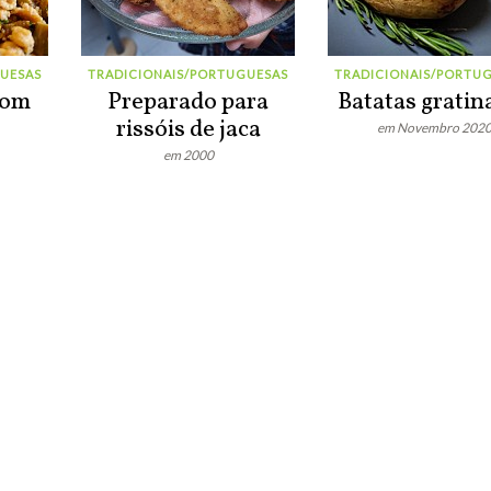
UESAS
TRADICIONAIS/PORTUGUESAS
TRADICIONAIS/PORTU
com
Preparado para
Batatas gratin
rissóis de jaca
em Novembro 202
em 2000
Favinhas Baby
atualização de status móvel