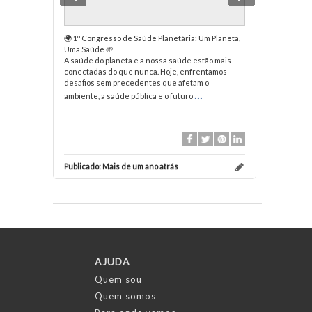
🌍 1º Congresso de Saúde Planetária: Um Planeta,
Pensavam 
Uma Saúde 🌱
voltou?
A saúde do planeta e a nossa saúde estão mais
Com mais c
conectadas do que nunca. Hoje, enfrentamos
Nova recei
desafios sem precedentes que afetam o
...
ambiente, a saúde pública e o futuro
2 Gosto
Publicado:
Mais de um ano atrás
Publicado:
AJUDA
Quem sou
Quem somos