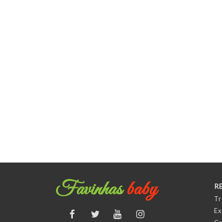
Favinhas
baby
R
Tr
Ex